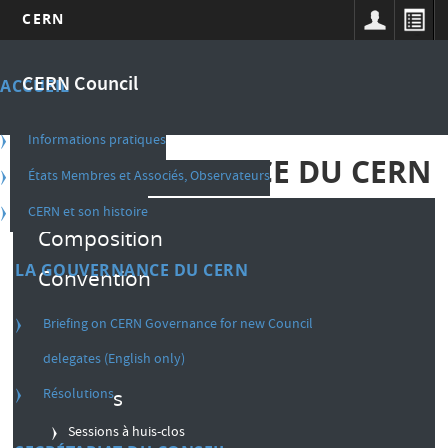
CERN
Aller
Main
au
CERN Council
ACCUEIL
contenu
navigation
principal
french
Informations pratiques
LA GOUVERNANCE DU CERN
États Membres et Associés, Observateurs
CERN et son histoire
Composition
LA GOUVERNANCE DU CERN
Convention
Règlement intérieur
Briefing on CERN Governance for new Council
Décisions
delegates (English only)
Résolutions
Sessions
Sessions à huis-clos