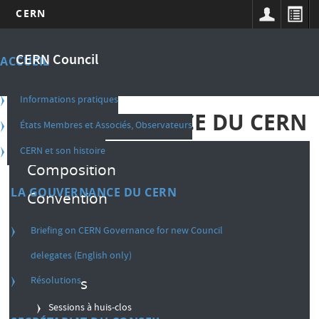
CERN
Aller
Main
au
CERN Council
ACCUEIL
contenu
navigation
principal
french
Informations pratiques
LA GOUVERNANCE DU CERN
États Membres et Associés, Observateurs
CERN et son histoire
Composition
LA GOUVERNANCE DU CERN
Convention
Règlement intérieur
Briefing on CERN Governance for new Council
Décisions
delegates (English only)
Résolutions
Sessions
Sessions à huis-clos