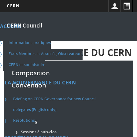
CERN
Aller
Main
au
CERN Council
ACCUEIL
contenu
navigation
principal
french
Informations pratiques
LA GOUVERNANCE DU CERN
États Membres et Associés, Observateurs
CERN et son histoire
Composition
LA GOUVERNANCE DU CERN
Convention
Règlement intérieur
Briefing on CERN Governance for new Council
Décisions
delegates (English only)
Résolutions
Sessions
Sessions à huis-clos