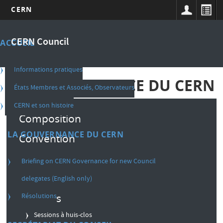
CERN
Aller
Main
au
CERN Council
ACCUEIL
contenu
navigation
principal
french
Informations pratiques
LA GOUVERNANCE DU CERN
États Membres et Associés, Observateurs
CERN et son histoire
Composition
LA GOUVERNANCE DU CERN
Convention
Règlement intérieur
Briefing on CERN Governance for new Council
Décisions
delegates (English only)
Résolutions
Sessions
Sessions à huis-clos